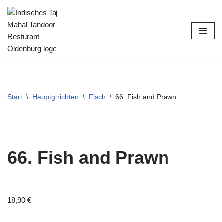
Zum
Inhalt
springen
Start
\
Hauptgrrichten
\
Fisch
\
66. Fish and Prawn
66. Fish and Prawn
18,90
€