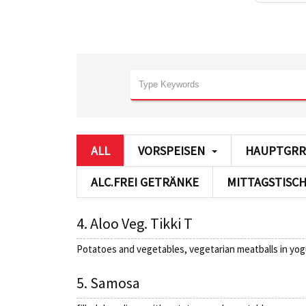
ALL
VORSPEISEN
HAUPTGRR
ALC.FREI GETRÄNKE
MITTAGSTISC
4. Aloo Veg. Tikki T
Potatoes and vegetables, vegetarian meatballs in yo
5. Samosa