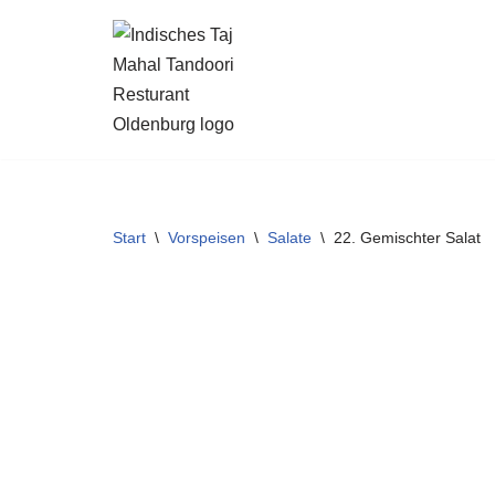
Zum
Inhalt
springen
Start
\
Vorspeisen
\
Salate
\
22. Gemischter Salat