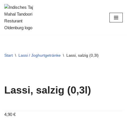
Zum
Inhalt
springen
Start
\
Lassi / Joghurtgetränke
\
Lassi, salzig (0,3l)
Lassi, salzig (0,3l)
4,90
€