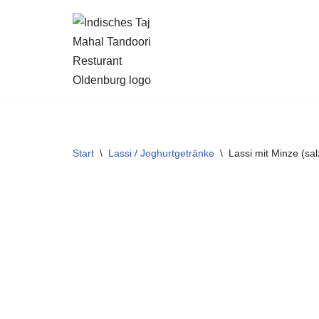
Zum
Inhalt
springen
Start
\
Lassi / Joghurtgetränke
\
Lassi mit Minze (salz