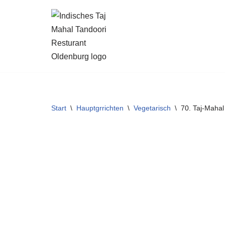
Zum
Inhalt
springen
Start
\
Hauptgrrichten
\
Vegetarisch
\
70. Taj-Mahal