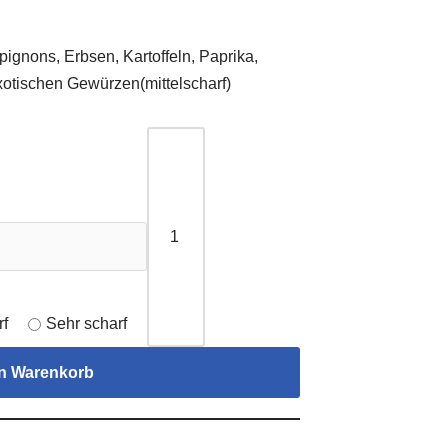
ignons, Erbsen, Kartoffeln, Paprika,
xotischen Gewürzen(mittelscharf)
rf
Sehr scharf
en Warenkorb