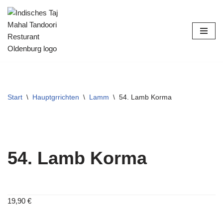
Zum
Inhalt
springen
Start
\
Hauptgrrichten
\
Lamm
\
54. Lamb Korma
54. Lamb Korma
19,90
€