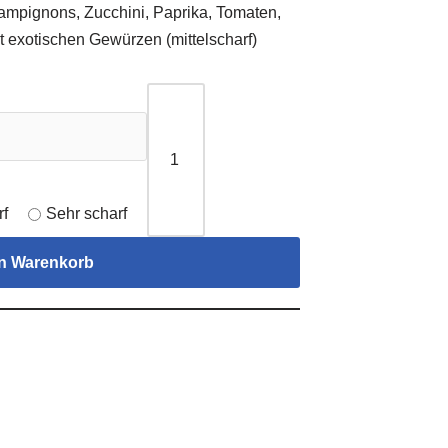
ampignons, Zucchini, Paprika, Tomaten,
t exotischen Gewürzen (mittelscharf)
rf
Sehr scharf
en Warenkorb