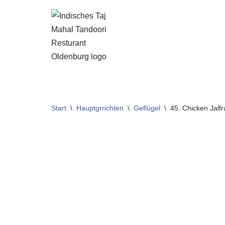
Zum
Inhalt
springen
Start
\
Hauptgrrichten
\
Geflügel
\
45. Chicken Jalfr