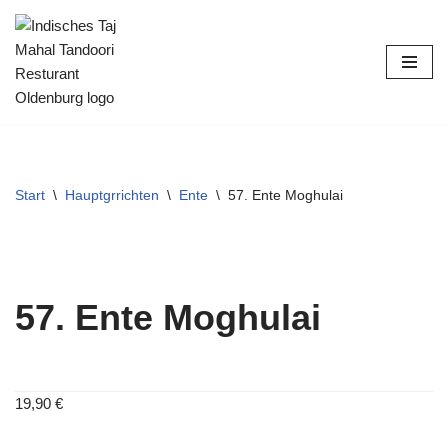
Zum
Inhalt
springen
Start
\
Hauptgrrichten
\
Ente
\
57. Ente Moghulai
57. Ente Moghulai
19,90
€